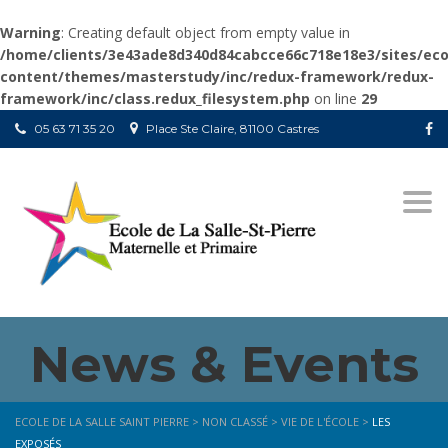
Warning
: Creating default object from empty value in
/home/clients/3e43ade8d340d84cabcce66c718e18e3/sites/ecol
content/themes/masterstudy/inc/redux-framework/redux-
framework/inc/class.redux_filesystem.php
on line
29
05 63 71 35 20
Place Ste Claire, 81100 Castres
Togg
navi
News & Events
ECOLE DE LA SALLE SAINT PIERRE
>
NON CLASSÉ
>
VIE DE L'ÉCOLE
>
LES
EXPOSÉS