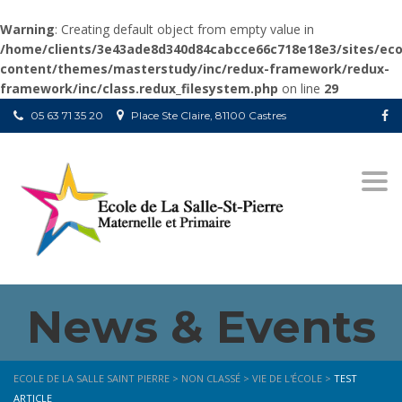
Warning
: Creating default object from empty value in
/home/clients/3e43ade8d340d84cabcce66c718e18e3/sites/ecol
content/themes/masterstudy/inc/redux-framework/redux-
framework/inc/class.redux_filesystem.php
on line
29
05 63 71 35 20
Place Ste Claire, 81100 Castres
Togg
navi
News & Events
ECOLE DE LA SALLE SAINT PIERRE
>
NON CLASSÉ
>
VIE DE L'ÉCOLE
>
TEST
ARTICLE