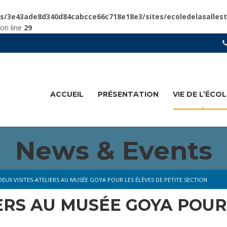
ts/3e43ade8d340d84cabcce66c718e18e3/sites/ecoledelasalles
on line
29
ACCUEIL
PRÉSENTATION
VIE DE L’ÉCOL
News & Events
DEUX VISITES-ATELIERS AU MUSÉE GOYA POUR LES ÉLÈVES DE PETITE SECTION
ERS AU MUSÉE GOYA POUR