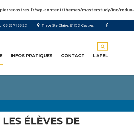
tpierrecastres.fr/wp-content/themes/masterstudy/inc/redux-
05 63 71 35 20
Place Ste Claire, 81100 Castres
E
INFOS PRATIQUES
CONTACT
L’APEL
 LES ÉLÈVES DE