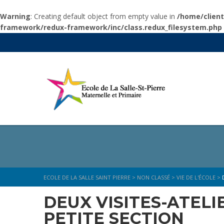
Warning
: Creating default object from empty value in
/home/clien
framework/redux-framework/inc/class.redux_filesystem.php
ECOLE DE LA SALLE SAINT PIERRE
>
NON CLASSÉ
>
VIE DE L'ÉCOLE
>
DEUX VISITES-ATELI
PETITE SECTION