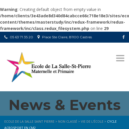
Warning
: Creating default object from empty value in
/home/clients/3e43ade8d340d84cabcce66c718e18e3/sites/ecol
content/themes/masterstudy/inc/redux-framework/redux-
framework/inc/class.redux_filesystem.php
on line
29
05 63 71 35 20
Place Ste Claire, 81100 Castres
Togg
navi
News & Events
ECOLE DE LA SALLE SAINT PIERRE
>
NON CLASSÉ
>
VIE DE L'ÉCOLE
>
CYCLE
ACROSPORT EN CM2